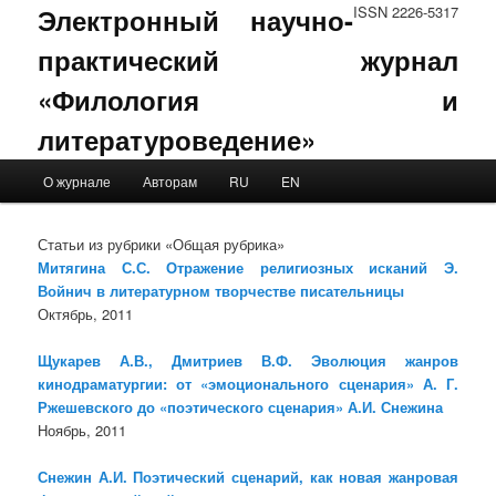
Электронный научно-
ISSN 2226-5317
практический журнал
«Филология и
литературоведение»
Main menu
О журнале
Авторам
RU
EN
Skip to primary content
Skip to secondary content
Статьи из рубрики «Общая рубрика»
Митягина С.С. Отражение религиозных исканий Э.
Войнич в литературном творчестве писательницы
Октябрь, 2011
Щукарев А.В., Дмитриев В.Ф. Эволюция жанров
кинодраматургии: от «эмоционального сценария» А. Г.
Ржешевского до «поэтического сценария» А.И. Снежина
Ноябрь, 2011
Снежин А.И. Поэтический сценарий, как новая жанровая