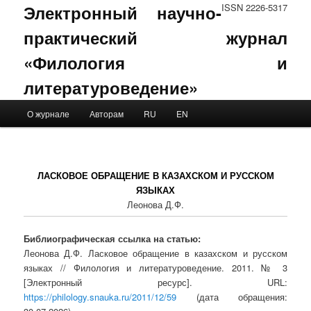
Электронный научно-
ISSN 2226-5317
практический журнал
«Филология и
литературоведение»
Main menu
О журнале
Авторам
RU
EN
Skip to primary content
Skip to secondary content
ЛАСКОВОЕ ОБРАЩЕНИЕ В КАЗАХСКОМ И РУССКОМ
ЯЗЫКАХ
Леонова Д.Ф.
Библиографическая ссылка на статью:
Леонова Д.Ф. Ласковое обращение в казахском и русском
языках // Филология и литературоведение. 2011. № 3
[Электронный ресурс]. URL:
https://philology.snauka.ru/2011/12/59
(дата обращения: