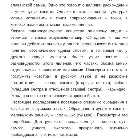
славянской семье. Одно это говорит о наличии расхождений
в упомянутых языках. Однако в этих языковых культурах
можно установить и точки соприкосновения – точки, в
которых языки испытывают взаимовлияние.
Каждое лингвокультурное общество по-своему видит и
отражает в языке окружающий мир. Об одном и том же
явлении действительности у одного народа может быть одно
понятие, обозначаемое одним словом, в то время как у
другого народа имеются более узкие понятия о
разновидностях этого явления, его частях, обозначаемых
отдельными лексическими единицами. Примером того может
послужить «сестра» в русском языке и ее казахские
соответствия – «апа», «эпке» (старшая сестра), «сiнлi»
(младшая сестра в отношении старшей сестры), «карындас»
(младшая сестра в отношении старшего брата).
Настоящее исследование посвящено описанию обращения в
казахском и русском языках. Обращение в русском языке к
маленькому ребенку – «солнышко (ты мое)». Рассмотрим его
подробнее. Для русского народа солнце – основа, суть
самого ценного, высокого, прекрасного, жизненно
необходимого, т. е. источник жизни.