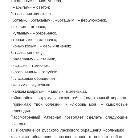
«шолпаным» – моя Венера,
«жарыгым» – светоч;
2. названия животных
«ботам», «ботаканым», «боташым» – верблюжонок,
«козым» – ягненок,
«кулыным» – жеребенок,
«торпагым» – теленочек,
«коныр козым» – серый ягненок;
3. названия птиц
«балапаным» – птенчик,
«каргам» – галчонок,
«когершиним» – голубок;
4. ласковые обращения
«жаным» – душенька,
«калкам шырагым» – милый, миленький,
«айналайн» – «кружусь вокруг тебя» (подстрочный перевод,
«принимаю твои болезни» и «любовь моя» – смысловые
переводы).
Рассмотренный материал позволяет сделать следующие
выводы:
1. в отличие от русского ласкового обращения «солнышко»,
казахские обращения связаны скорее с ночным небом –