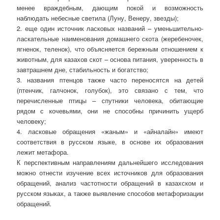
менее враждебным, дающим покой и возможность
наблюдать небесные светила (Луну, Венеру, звезды);
2. еще один источник ласковых названий – уменьшительно-
ласкательные наименования домашнего скота (жеребеночек,
ягненок, теленок), что объясняется бережным отношением к
животным, для казахов скот – основа питания, уверенность в
завтрашнем дне, стабильность и богатство;
3. названия птенцов также часто переносятся на детей
(птенчик, галчонок, голубок), это связано с тем, что
перечисленные птицы – спутники человека, обитающие
рядом с кочевьями, они не способны причинить ущерб
человеку;
4. ласковые обращения «жаным» и «айналайн» имеют
соответствия в русском языке, в основе их образования
лежит метафора.
К перспективным направлениям дальнейшего исследования
можно отнести изучение всех источников для образования
обращений, анализ частотности обращений в казахском и
русском языках, а также выявление способов метафоризации
обращений.