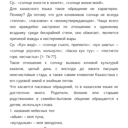
Ср.: «солнце юности в зените», «солнце жизни моей».
Для казахского языка такое обращение не характерно.
Почему? Да потому что для кочевников солнце не всегда
«теплое», «ласковое» и «жизнеутверждающее». Чаще всего
оно враждебно настроено по отношению к одинокому
всаднику среди бескрайней степи, оно обжигает, является
причиной жажды и нестерпимой жары.
Ср: «Кун жедi» – «солнце съело, припекло»; «кун шакты» –
«солнце укусило, кольнуло»; «баска кун туу» – «постигло
горе, несчастье» [1: 74-77].
Такое отношение к солнцу вызвано кочевой культурой
казахов, целый день с восхода до заката пасущих
неисчислимые стада, а также самим климатом Казахстана с
его суровой зимой и знойным летом.
Что касается ласковых обращений, то в казахском языке их
достаточно много. Родители, близкие или старшие
родственники в семейно-бытовом общении обращаются к
детям, используя слова:
1. названия небесных тел
«айым» – моя луна,
«жулдызым» – моя звездочка,