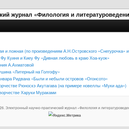
кий журнал «Филология и литературоведени
ая и ложная (по произведениям А.Н.Островского «Снегурочка» и
Фу Куиня и Киеу Фу «Дивная любовь в краю Хоа-куок»
ения А.Ахматовой
рушина «Литерный на Голгофу»
Анвара Ридвана «Были и небыли островов «Огонсото»
рчестве Рюноскэ Акутагава (на примере новеллы «Муки ада»)
творчестве Харуки Мураками
26. Электронный научно-практический журнал «Филология и литературоведе