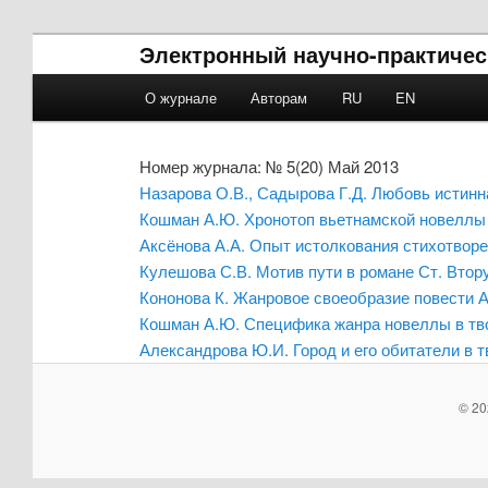
Электронный научно-практичес
Main menu
О журнале
Авторам
RU
EN
Skip to primary content
Skip to secondary content
Номер журнала: № 5(20) Май 2013
Назарова О.В., Садырова Г.Д. Любовь истинн
Кошман А.Ю. Хронотоп вьетнамской новеллы 
Аксёнова А.А. Опыт истолкования стихотвор
Кулешова С.В. Мотив пути в романе Ст. Вто
Кононова К. Жанровое своеобразие повести 
Кошман А.Ю. Специфика жанра новеллы в тво
Александрова Ю.И. Город и его обитатели в 
© 20