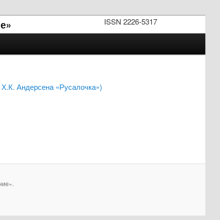
ISSN 2226-5317
е»
 Х.К. Андерсена «Русалочка»)
ние».