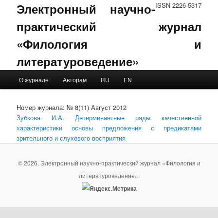
Электронный научно-
ISSN 2226-5317
практический журнал
«Филология и
литературоведение»
Main menu
О журнале
Авторам
RU
EN
Skip to primary content
Skip to secondary content
Номер журнала: № 8(11) Август 2012
Зубкова И.А. Детерминантные ряды качественной
характеристики основы предложения с предикатами
зрительного и слухового восприятия
© 2026. Электронный научно-практический журнал «Филология и
литературоведение».