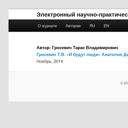
Электронный научно-практичес
Main menu
О журнале
Авторам
RU
EN
Skip to primary content
Skip to secondary content
Автор:
Гросевич Тарас Владимирович
Гросевич Т.В. «И будут люди» Анатолия Д
Ноябрь, 2014
© 20