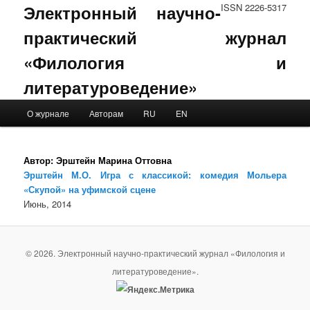
Электронный научно-
ISSN 2226-5317
практический журнал
«Филология и
литературоведение»
Main menu
О журнале
Авторам
RU
EN
Skip to primary content
Skip to secondary content
Автор:
Эрштейн Марина Оттовна
Эрштейн М.О. Игра с классикой: комедия Мольера
«Скупой» на уфимской сцене
Июнь, 2014
© 2026. Электронный научно-практический журнал «Филология и
литературоведение».