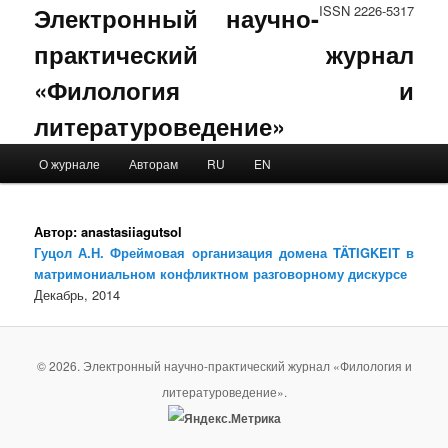
Электронный научно-
ISSN 2226-5317
практический журнал
«Филология и
литературоведение»
Main menu
О журнале
Авторам
RU
EN
Skip to primary content
Skip to secondary content
Автор:
anastasiiagutsol
Гуцол А.Н. Фреймовая организация домена TÄTIGKEIT в
матримониальном конфликтном разговорному дискурсе
Декабрь, 2014
© 2026. Электронный научно-практический журнал «Филология и
литературоведение».