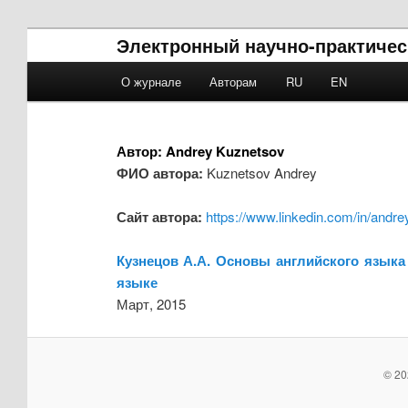
Электронный научно-практичес
Main menu
О журнале
Авторам
RU
EN
Skip to primary content
Skip to secondary content
Автор:
Andrey Kuznetsov
ФИО автора:
Kuznetsov Andrey
Сайт автора:
https://www.linkedin.com/in/and
Кузнецов А.А. Основы английского язык
языке
Март, 2015
© 20