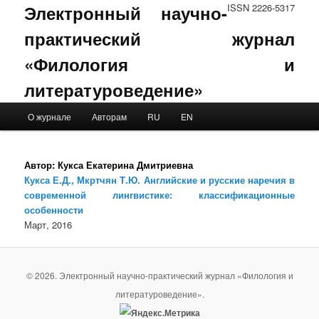
Электронный научно-
ISSN 2226-5317
практический журнал
«Филология и
литературоведение»
Main menu
О журнале
Авторам
RU
EN
Skip to primary content
Skip to secondary content
Автор:
Кукса Екатерина Дмитриевна
Кукса Е.Д., Мкртчян Т.Ю. Английские и русские наречия в
современной лингвистике: классификационные
особенности
Март, 2016
© 2026. Электронный научно-практический журнал «Филология и
литературоведение».