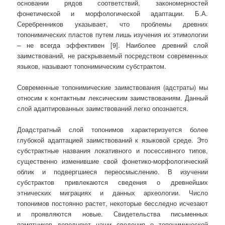
основании рядов соответствий, закономерностей
фонетической и морфологической адаптации. Б.А.
Серебренников указывает, что проблемы древних
топонимических пластов путем лишь изучения их этимологии
– не всегда эффективен [9]. Наиболее древний слой
заимствований, не раскрываемый посредством современных
языков, называют топонимическим субстрактом.
Современные топонимические заимствования (адстраты) мы
относим к контактным лексическим заимствованиям. Данный
слой адаптированных заимствований легко опознается.
Доадстратный слой топонимов характеризуется более
глубокой адаптацией заимствований к языковой среде. Это
субстрактные названия локативного и посессивного типов,
существенно изменившие свой фонетико-морфологический
облик и подвергшиеся переосмыслению. В изучении
субстрактов привлекаются сведения о древнейших
этнических миграциях и данных археологии. Число
топонимов постоянно растет, некоторые бесследно исчезают
и проявляются новые. Свидетельства письменных
памятников дополняют наши сведения о топонимической