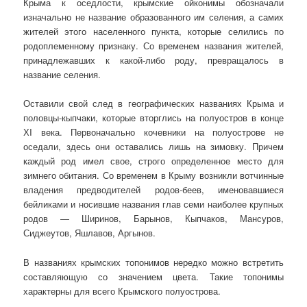
Крыма к оседлости, крымские ойконимы обозначали
изначально не название образованного им селения, а самих
жителей этого населенного пункта, которые селились по
родоплеменному признаку. Со временем названия жителей,
принадлежавших к какой-либо роду, превращалось в
название селения.
Оставили свой след в географических названиях Крыма и
половцы-кыпчаки, которые вторглись на полуостров в конце
ХI века. Первоначально кочевники на полуострове не
оседали, здесь они оставались лишь на зимовку. Причем
каждый род имел свое, строго определенное место для
зимнего обитания. Со временем в Крыму возникли вотчинные
владения предводителей родов-беев, именовавшиеся
бейликами и носившие названия глав семи наиболее крупных
родов — Ширинов, Барынов, Кыпчаков, Мансуров,
Сиджеутов, Яшлавов, Аргынов.
В названиях крымских топонимов нередко можно встретить
составляющую со значением цвета. Такие топонимы
характерны для всего Крымского полуострова.