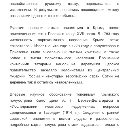
несвойственные русскому языку, передавались с
искажением. В результате появились несовпадения между
названиями одного и того же объекта.
Русские названия стали появляться в Крыму после
присоединения его к России в конце XVIII века. В 1783 году
численность тюркоязычного населения Крыма резко
сократилось. Известно, что еще в 1778 году с полуострова в
Приазовье было выселено 32 тысячи христиан, а также
более 8 тысяч тюркоязычного населения. Брошенные
крымскими татарами небольшие деревушки царское
правительство заселяло колонистами из центральных
губерний России и некоторых европейских стран. Сотни же
деревень так и остались незаселенными.
Впервые научное обоснование топонимам Крымского
полуострова было дано А. Л. Бертье-Делагардом в
«Исследовании некоторых недоуменных вопросов
средневековья в Тавриде» (1914 г.). Сведения о ранней
советской топонимии в целом скудны и разрозненны:
подробные карты полуострова стали издаваться только с