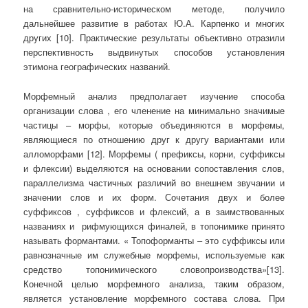
на сравнительно-историческом методе, получило
дальнейшее развитие в работах Ю.А. Карпенко и многих
других [10]. Практические результаты объективно отразили
перспективность выдвинутых способов установления
этимона географических названий.
Морфемный анализ предполагает изучение способа
организации слова , его членение на минимально значимые
частицы – морфы, которые объединяются в морфемы,
являющиеся по отношению друг к другу вариантами или
алломорфами [12]. Морфемы ( префиксы, корни, суффиксы
и флексии) выделяются на основании сопоставления слов,
параллелизма частичных различий во внешнем звучании и
значении слов и их форм. Сочетания двух и более
суффиксов , суффиксов и флексий, а в заимствованных
названиях и рифмующихся финалей, в топонимике принято
называть формантами. « Топоформанты – это суффиксы или
равнозначные им служебные морфемы, используемые как
средство топонимического словопроизводства»[13].
Конечной целью морфемного анализа, таким образом,
является установление морфемного состава слова. При