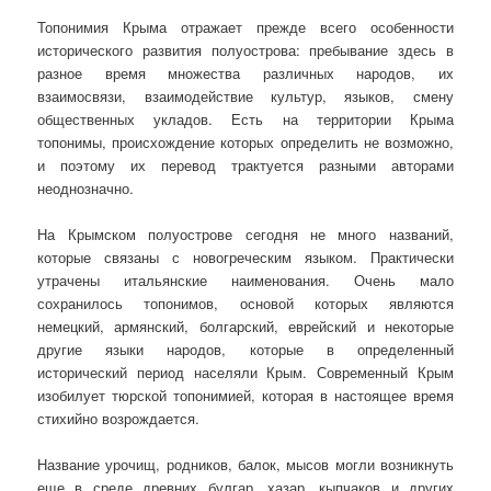
Топонимия Крыма отражает прежде всего особенности
исторического развития полуострова: пребывание здесь в
разное время множества различных народов, их
взаимосвязи, взаимодействие культур, языков, смену
общественных укладов. Есть на территории Крыма
топонимы, происхождение которых определить не возможно,
и поэтому их перевод трактуется разными авторами
неоднозначно.
На Крымском полуострове сегодня не много названий,
которые связаны с новогреческим языком. Практически
утрачены итальянские наименования. Очень мало
сохранилось топонимов, основой которых являются
немецкий, армянский, болгарский, еврейский и некоторые
другие языки народов, которые в определенный
исторический период населяли Крым. Современный Крым
изобилует тюрской топонимией, которая в настоящее время
стихийно возрождается.
Название урочищ, родников, балок, мысов могли возникнуть
еще в среде древних булгар, хазар, кыпчаков и других