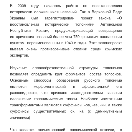
В 2008 году началась работа по восстановлению
исторически сложившихся названий. Так в Верховной Раде
Украины был зарегистрирован проект закона «О
восстановлении исторической топонимии Автономной
Республики Крым», предусматривающий возвращение
исторических названий более чем 750 крымским населенным
пунктам, переименованным в 1940-е годы. Этот законопроект
вызвал очень противоречивые отклики среди крымских
экспертов.
Изучение словообразовательной структуры топонимов
позволяет определить круг формантов, состав топоснов.
Основным способом образования русского топонима
является морфологический в аффиксальной его
разновидности, что признано исследователями главным
славянским топонимическим типом. Наиболее частотными
трансформантами являются суффиксы –ов, -ев, -ин, а также
суффиксы существительных ск, ка (с деминутивным
значением)
Что касается заимствований топонимической лексики, то