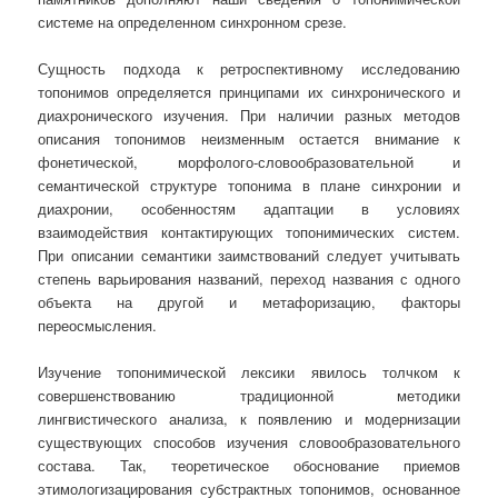
системе на определенном синхронном срезе.
Сущность подхода к ретроспективному исследованию
топонимов определяется принципами их синхронического и
диахронического изучения. При наличии разных методов
описания топонимов неизменным остается внимание к
фонетической, морфолого-словообразовательной и
семантической структуре топонима в плане синхронии и
диахронии, особенностям адаптации в условиях
взаимодействия контактирующих топонимических систем.
При описании семантики заимствований следует учитывать
степень варьирования названий, переход названия с одного
объекта на другой и метафоризацию, факторы
переосмысления.
Изучение топонимической лексики явилось толчком к
совершенствованию традиционной методики
лингвистического анализа, к появлению и модернизации
существующих способов изучения словообразовательного
состава. Так, теоретическое обоснование приемов
этимологизацирования субстрактных топонимов, основанное