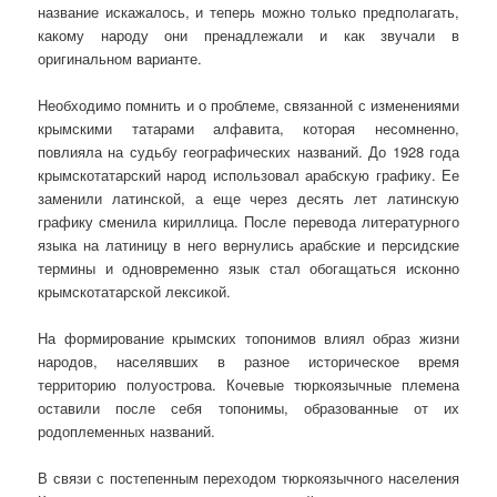
название искажалось, и теперь можно только предполагать,
какому народу они пренадлежали и как звучали в
оригинальном варианте.
Необходимо помнить и о проблеме, связанной с изменениями
крымскими татарами алфавита, которая несомненно,
повлияла на судьбу географических названий. До 1928 года
крымскотатарский народ использовал арабскую графику. Ее
заменили латинской, а еще через десять лет латинскую
графику сменила кириллица. После перевода литературного
языка на латиницу в него вернулись арабские и персидские
термины и одновременно язык стал обогащаться исконно
крымскотатарской лексикой.
На формирование крымских топонимов влиял образ жизни
народов, населявших в разное историческое время
территорию полуострова. Кочевые тюркоязычные племена
оставили после себя топонимы, образованные от их
родоплеменных названий.
В связи с постепенным переходом тюркоязычного населения