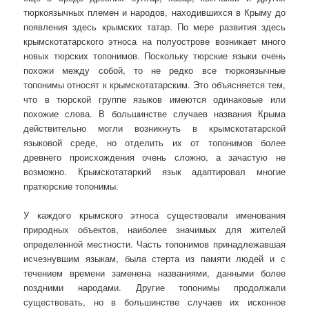
тюркоязычных племен и народов, находившихся в Крыму до
появления здесь крымских татар. По мере развития здесь
крымскотатарского этноса на полуострове возникает много
новых тюрских топонимов. Поскольку тюрские языки очень
похожи между собой, то не редко все тюркоязычные
топонимы относят к крымскотатарским. Это объясняется тем,
что в тюрской группе языков имеются одинаковые или
похожие слова. В большинстве случаев названия Крыма
действительно могли возникнуть в крымскотатарской
языковой среде, но отделить их от топонимов более
древнего происхождения очень сложно, а зачастую не
возможно. Крымскотатаркий язык адаптировал многие
пратюрские топонимы.
У каждого крымского этноса существовали именования
природных объектов, наиболее значимых для жителей
определенной местности. Часть топонимов принадлежавшая
исчезнувшим языкам, была стерта из памяти людей и с
течением времени заменена названиями, данными более
поздними народами. Другие топонимы продолжали
существовать, но в большинстве случаев их исконное