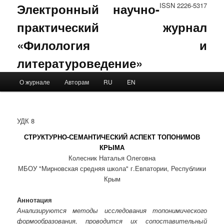
Электронный научно-
ISSN 2226-5317
практический журнал
«Филология и
литературоведение»
Main menu
О журнале
Авторам
RU
EN
Skip to primary content
Skip to secondary content
УДК 8
СТРУКТУРНО-СЕМАНТИЧЕСКИЙ АСПЕКТ ТОПОНИМОВ
КРЫМА
Колесник Наталья Олеговна
МБОУ "Мирновская средняя школа" г.Евпатории, Республики
Крым
Аннотация
Анализируются методы исследования топонимического
формообразования, проводится их сопоставительный