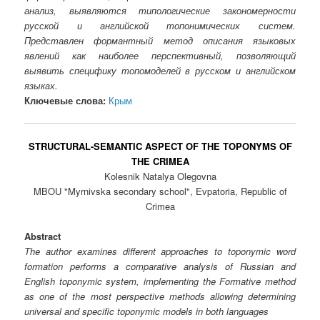
анализ, выявляются типологические закономерности
русской и английской топонимических систем.
Представлен формантный метод описания языковых
явлений как наиболее перспективный, позволяющий
выявить специфику топомоделей в русском и английском
языках.
Ключевые слова:
Крым
STRUCTURAL-SEMANTIC ASPECT OF THE TOPONYMS OF
THE CRIMEA
Kolesnik Natalya Olegovna
MBOU "Myrnivska secondary school", Evpatoria, Republic of
Crimea
Abstract
The author examines different approaches to toponymic word
formation performs a comparative analysis of Russian and
English toponymic system, implementing the Formative method
as one of the most perspective methods allowing determining
universal and specific toponymic models in both languages