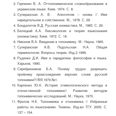
Горпинич В. А. Оттопонимическое словообразование в
украинском языке. Киев. 1974. С. 8.
Суперанская А. В. Апеллятив – онома // Имя
нарицательное и собственное. М., 1978. С. 29.
Бондалетов В.Д. Русская ономастика. М., 1983. С. 29.
Белецкий А.А. Лексикология и теория языкознания
(ономастика). Киев. 1972. С. 18.
Никонов В.А. Введение в топонимику. М.: Наука. 1965.
Суперанская А.В. Подольская Н.А. Общая
терминология. Вопросы теории. Изд.2.1999.
Руденко Д.И. Имя в парадигмах философии и языка.
Харьков, 1990.
Серебренников Б.А. Почему трудно разрешить
проблему происхождения верхних слоев русской
топонимии?//ВЯ.1970.№1.
Карпенко Ю.А. История этимологического метода в
отечественной топонимике// Развитие методов
топонимических исследований. М.: Наука. 1970.
Фролов Н.К. Топонимика и этнонимика // Избранные
работы по языкознанию. Тюмень: Изд-во ТГУ. 2005. С.
137 – 154.