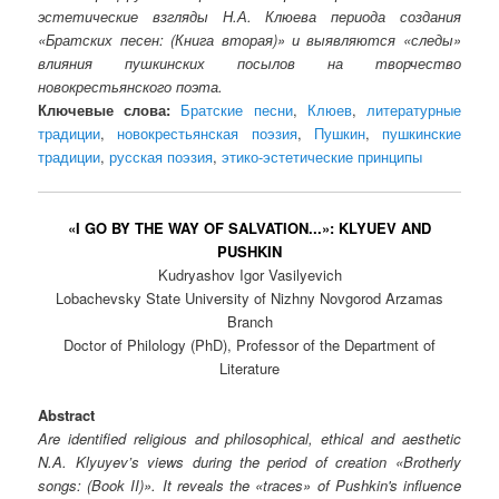
эстетические взгляды Н.А. Клюева периода создания
«Братских песен: (Книга вторая)» и выявляются «следы»
влияния пушкинских посылов на творчество
новокрестьянского поэта.
Ключевые слова:
Братские песни
,
Клюев
,
литературные
традиции
,
новокрестьянская поэзия
,
Пушкин
,
пушкинские
традиции
,
русская поэзия
,
этико-эстетические принципы
«I GO BY THE WAY OF SALVATION...»: KLYUEV AND
PUSHKIN
Kudryashov Igor Vasilyevich
Lobachevsky State University of Nizhny Novgorod Arzamas
Branch
Doctor of Philology (PhD), Professor of the Department of
Literature
Abstract
Are identified religious and philosophical, ethical and aesthetic
N.A. Klyuyev’s views during the period of creation «Brotherly
songs: (Book II)». It reveals the «traces» of Pushkin's influence