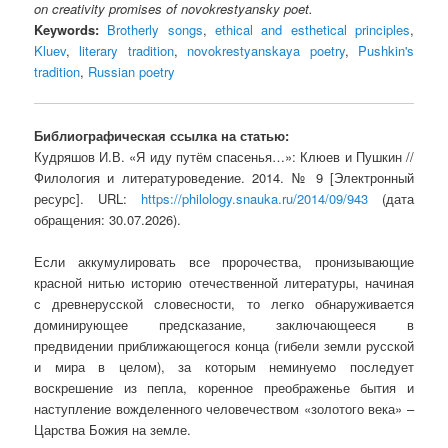
on creativity promises of novokrestyansky poet.
Keywords:
Brotherly songs
,
ethical and esthetical principles
,
Kluev
,
literary tradition
,
novokrestyanskaya poetry
,
Pushkin's
tradition
,
Russian poetry
Библиографическая ссылка на статью:
Кудряшов И.В. «Я иду путём спасенья…»: Клюев и Пушкин //
Филология и литературоведение. 2014. № 9 [Электронный
ресурс]. URL:
https://philology.snauka.ru/2014/09/943
(дата
обращения: 30.07.2026).
Если аккумулировать все пророчества, пронизывающие
красной нитью историю отечественной литературы, начиная
с древнерусской словесности, то легко обнаруживается
доминирующее предсказание, заключающееся в
предвидении приближающегося конца (гибели земли русской
и мира в целом), за которым неминуемо последует
воскрешение из пепла, коренное преображенье бытия и
наступление вожделенного человечеством «золотого века» –
Царства Божия на земле.