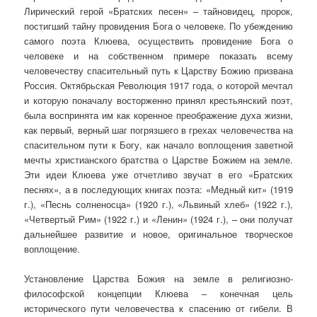
Лирический герой «Братских песен» – тайновидец, пророк,
постигший тайну провидения Бога о человеке. По убеждению
самого поэта Клюева, осуществить провидение Бога о
человеке и на собственном примере показать всему
человечеству спасительный путь к Царству Божию призвана
Россия. Октябрьская Революция 1917 года, о которой мечтал
и которую поначалу восторженно принял крестьянский поэт,
была воспринята им как коренное преображение духа жизни,
как первый, верный шаг погрязшего в грехах человечества на
спасительном пути к Богу, как начало воплощения заветной
мечты христианского братства о Царстве Божием на земле.
Эти идеи Клюева уже отчетливо звучат в его «Братских
песнях», а в последующих книгах поэта: «Медный кит» (1919
г.), «Песнь солненосца» (1920 г.), «Львиный хлеб» (1922 г.),
«Четвертый Рим» (1922 г.) и «Ленин» (1924 г.), – они получат
дальнейшее развитие и новое, оригинальное творческое
воплощение.
Установление Царства Божия на земле в религиозно-
философской концепции Клюева – конечная цель
исторического пути человечества к спасению от гибели. В