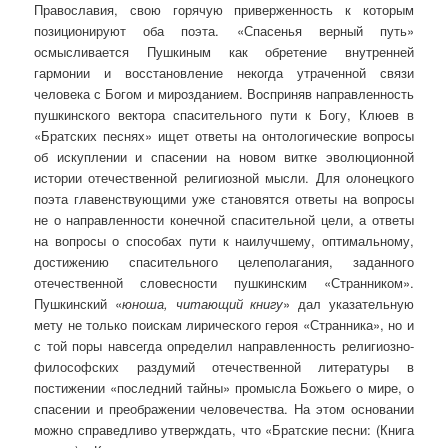
Православия, свою горячую приверженность к которым
позиционируют оба поэта. «Спасенья верный путь»
осмысливается Пушкиным как обретение внутренней
гармонии и восстановление некогда утраченной связи
человека с Богом и мирозданием. Восприняв направленность
пушкинского вектора спасительного пути к Богу, Клюев в
«Братских песнях» ищет ответы на онтологические вопросы
об искуплении и спасении на новом витке эволюционной
истории отечественной религиозной мысли. Для олонецкого
поэта главенствующими уже становятся ответы на вопросы
не о направленности конечной спасительной цели, а ответы
на вопросы о способах пути к наилучшему, оптимальному,
достижению спасительного целеполагания, заданного
отечественной словесности пушкинским «Странником».
Пушкинский «
юноша, читающий книгу
» дал указательную
мету не только поискам лирического героя «Странника», но и
с той поры навсегда определил направленность религиозно-
философских раздумий отечественной литературы в
постижении «последний тайны» промысла Божьего о мире, о
спасении и преображении человечества. На этом основании
можно справедливо утверждать, что «Братские песни: (Книга