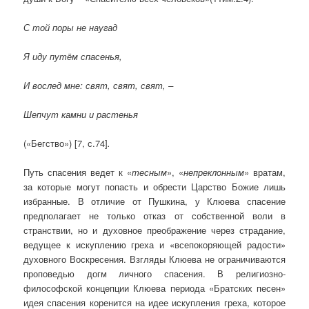
С той поры не наугад
Я иду путём спасенья,
И вослед мне: свят, свят, свят, –
Шепчут камни и растенья
(«Бегство») [7, с.74]
.
Путь спасения ведет к «
тесным
», «
непреклонным
» вратам,
за которые могут попасть и обрести Царство Божие лишь
избранные. В отличие от Пушкина, у Клюева спасение
предполагает не только отказ от собственной воли в
странствии, но и духовное преображение через страдание,
ведущее к искуплению греха и «всепокоряющей радости»
духовного Воскресения. Взгляды Клюева не ограничиваются
проповедью догм личного спасения. В религиозно-
философской концепции Клюева периода «Братских песен»
идея спасения коренится на идее искупления греха, которое