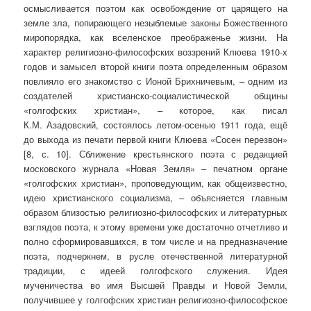
осмысливается поэтом как освобождение от царящего на
земле зла, попирающего незыблемые законы Божественного
миропорядка, как вселенское преображенье жизни. На
характер религиозно-философских воззрений Клюева 1910-х
годов и замысел второй книги поэта определенным образом
повлияло его знакомство с Ионой Брихничевым, – одним из
создателей христианско-социалистической общины
«голгофских христиан», – которое, как писал
К.М. Азадовский, состоялось летом-осенью 1911 года, ещё
до выхода из печати первой книги Клюева «Сосен перезвон»
[8, с. 10]. Сближение крестьянского поэта с редакцией
московского журнала «Новая Земля» – печатном органе
«голгофских христиан», проповедующим, как общеизвестно,
идею христианского социализма, – объясняется главным
образом близостью религиозно-философских и литературных
взглядов поэта, к этому времени уже достаточно отчетливо и
полно сформировавшихся, в том числе и на предназначение
поэта, подчеркнем, в русле отечественной литературной
традиции, с идеей голгофского служения. Идея
мученичества во имя Высшей Правды и Новой Земли,
получившее у голгофских христиан религиозно-философское