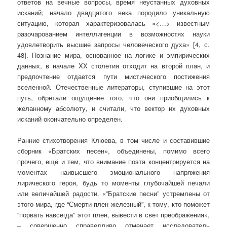
ответов на вечные вопросы, время неустанных духовных
исканий; начало двадцатого века породило уникальную
ситуацию, которая характеризовалась «<…> известным
разочарованием интеллигенции в возможностях науки
удовлетворить высшие запросы человеческого духа» [4, с.
48]. Познание мира, основанное на логике и эмпирических
данных, в начале XX столетия отходит на второй план, и
предпочтение отдается пути мистического постижения
вселенной. Отечественные литераторы, ступившие на этот
путь, обретали ощущение того, что они приобщились к
желанному абсолюту, и считали, что вектор их духовных
исканий окончательно определен.
Ранние стихотворения Клюева, в том числе и составившие
сборник «Братских песен», объединены, помимо всего
прочего, ещё и тем, что внимание поэта концентрируется на
моментах наивысшего эмоционального напряжения
лирического героя, будь то моменты глубочайшей печали
или величайшей радости. «”Братские песни” устремлены от
этого мира, где “Смерти плен железный”, к тому, кто поможет
“порвать навсегда” этот плен, вывести в свет преображения»,
– совершенно справедливо отмечает исследователь