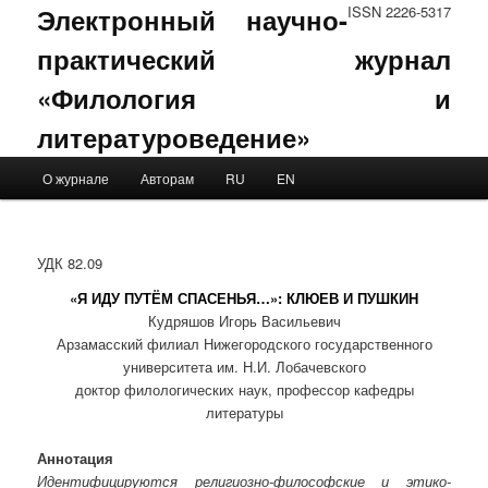
Электронный научно-
ISSN 2226-5317
практический журнал
«Филология и
литературоведение»
Main menu
О журнале
Авторам
RU
EN
Skip to primary content
Skip to secondary content
УДК 82.09
«Я ИДУ ПУТЁМ СПАСЕНЬЯ…»: КЛЮЕВ И ПУШКИН
Кудряшов Игорь Васильевич
Арзамасский филиал Нижегородского государственного
университета им. Н.И. Лобачевского
доктор филологических наук, профессор кафедры
литературы
Аннотация
Идентифицируются религиозно-философские и этико-