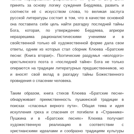
принять за основу логику суждения Бердяева, развить и
соотнести её с искусством слова, то великая заслуга
русской литературы состоит в том, что в качестве основной
она поставила себе цель найти разгадку последней тайны
Бога, которая, по утверждению Бердяева, априори
неразрешима рационалистическими учениями и в
свойственной только ей художественной форме дала свои
ответы, одним из которых стал сборник Клюева «Братские
песни: (Книга вторая)». Поэтические раздумья «молодого»
крестьянского поэта о «последней тайне» Бога не только
опираются на традиции литературных предшественников, но
и вносят свой вклад в разгадку тайны Божественного
провидения о спасении человека.
Таким образом, книга стихов Клюева «Братские песни»
обнаруживает преемственность пушкинской традиции в
поисках «спасенья верного пути». Общая тема и идея
искупления греха и спасения от погибели в «Страннике»
Пушкина и в «Братских песнях» Клюева получает
художественную реализацию в соответствии с
христианскими идеалами и сообразно традициям культуры