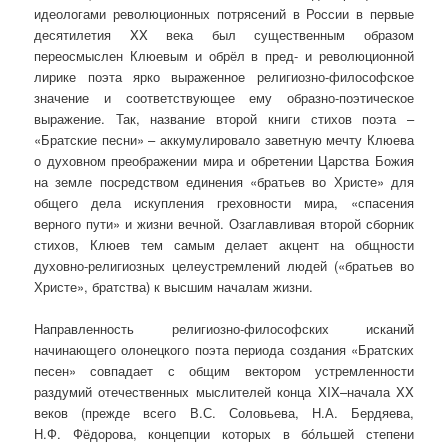
идеологами революционных потрясений в России в первые
десятилетия XX века был существенным образом
переосмыслен Клюевым и обрёл в пред- и революционной
лирике поэта ярко выраженное религиозно-философское
значение и соответствующее ему образно-поэтическое
выражение. Так, название второй книги стихов поэта –
«Братские песни» – аккумулировало заветную мечту Клюева
о духовном преображении мира и обретении Царства Божия
на земле посредством единения «братьев во Христе» для
общего дела искупления греховности мира, «спасения
верного пути» и жизни вечной. Озаглавливая второй сборник
стихов, Клюев тем самым делает акцент на общности
духовно-религиозных целеустремлений людей («братьев во
Христе», братства) к высшим началам жизни.
Направленность религиозно-философских исканий
начинающего олонецкого поэта периода создания «Братских
песен» совпадает с общим вектором устремленности
раздумий отечественных мыслителей конца XIX–начала XX
веков (прежде всего В.С. Соловьева, Н.А. Бердяева,
Н.Ф. Фёдорова, концепции которых в бóльшей степени