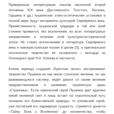
Проверенные литературным опытом писателей второй
половины XIX века (Достоевского, Толстого, Лескова,
Гаршина и др.) пушкинские этико-эстетические установки в
полной мере будут восприняты культурой Серебряного века.
Преемственность пушкинской традиции в той или иной
степени проявится, без исключения, во всех литературных
направлениях и течениях этой культурно-исторической
эпохи. Не станет исключением в литературе Серебряного
века и новокрестьянская поэзия в целом [3], и оригинальное
поэтическое творчество её основателя – выходца из
Олонецкого края Н.А. Клюева в частности.
Клюев периода создания «Братских песен» воспринимает
творчество Пушкина не как некое статичное явление, но как
развивающуюся систему, ведёт диалог со своим великим
предшественником и развивает пушкинскую идею
«Странника». Если лирический герой Пушкина зрит вдалеке
некий неземной свет и лишь встает на спасительный путь
познания его Божественной природы, то клюевский герой,
уже постигший его надмирную сущность, стремится донести
«
Тайны Бога и Вселенной
» до человечества, чтобы