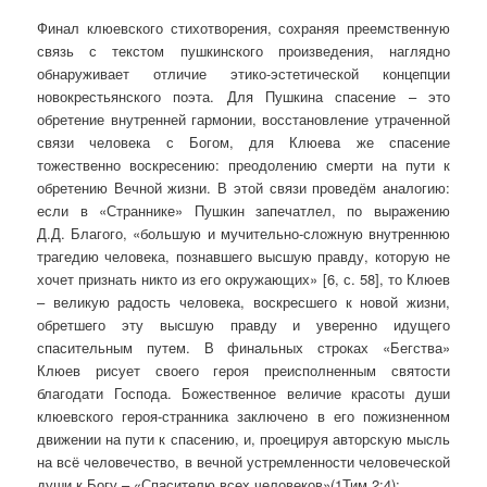
Финал клюевского стихотворения, сохраняя преемственную
связь с текстом пушкинского произведения, наглядно
обнаруживает отличие этико-эстетической концепции
новокрестьянского поэта. Для Пушкина спасение – это
обретение внутренней гармонии, восстановление утраченной
связи человека с Богом, для Клюева же спасение
тожественно воскресению: преодолению смерти на пути к
обретению Вечной жизни. В этой связи проведём аналогию:
если в «Страннике» Пушкин запечатлел, по выражению
Д.Д. Благого, «большую и мучительно-сложную внутреннюю
трагедию человека, познавшего высшую правду, которую не
хочет признать никто из его окружающих» [6, с. 58], то Клюев
– великую радость человека, воскресшего к новой жизни,
обретшего эту высшую правду и уверенно идущего
спасительным путем. В финальных строках «Бегства»
Клюев рисует своего героя преисполненным святости
благодати Господа. Божественное величие красоты души
клюевского героя-странника заключено в его пожизненном
движении на пути к спасению, и, проецируя авторскую мысль
на всё человечество, в вечной устремленности человеческой
души к Богу – «Спасителю всех человеков»(1Тим.2:4):