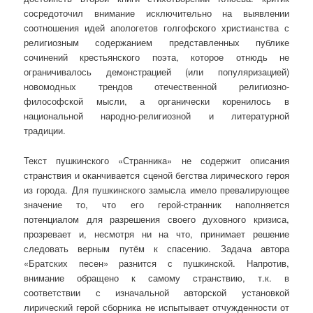
сосредоточил внимание исключительно на выявлении
соотношения идей апологетов голгофского христианства с
религиозным содержанием представленных публике
сочинений крестьянского поэта, которое отнюдь не
ограничивалось демонстрацией (или популяризацией)
новомодных трендов отечественной религиозно-
философской мысли, а органически коренилось в
национальной народно-религиозной и литературной
традиции.
Текст пушкинского «Странника» не содержит описания
странствия и оканчивается сценой бегства лирического героя
из города. Для пушкинского замысла имело превалирующее
значение то, что его герой-странник наполняется
потенциалом для разрешения своего духовного кризиса,
прозревает и, несмотря ни на что, принимает решение
следовать верным путём к спасению. Задача автора
«Братских песен» разнится с пушкинской. Напротив,
внимание обращено к самому странствию, т.к. в
соответствии с изначальной авторской установкой
лирический герой сборника не испытывает отчужденности от