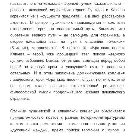
наставить его на «
спасенья верный путь
». Сказать иначе –
разность воззрений лирических героев Пушкина и Клюева
коренится не в «сущности предмета», а в иной расстановке
акцентов. В центре пушкинского произведения – коллизия
становления героя на спасительный путь. Заметим, что
обретение верного пути – не самоцель для странника, а
скорее начальный этап на пути к спасению «
близких
»
(ближних), человечества. В центре же «Братских песен»
Клюева – герой, уже прошедший этап поиска «
верного
пути
», избранник Божий, отчетливо видящий перед собой
новый нетленный храм и указующий путь к спасению
остальным. И в этом заключена доминирующая коллизия
лирического героя «Братских песен», спустя почти столетие
на новом этапе развития отечественной религиозно-
философской мысли продолжившего искания пушкинского
странника.
Отличие пушкинской и клюевской концепции объясняется
принадлежностью поэтов к разным историко-литературным
эпохам: эпоха романтизма – отчаянная попытка утоления
«духовной жажды», время поиска гармонии с миром и