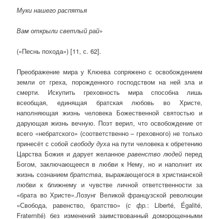
Муки нашего распятья
Вам открыли светлый рай
»
(«Песнь похода») [11, с. 62].
Преображение мира у Клюева сопряжено с освобождением
земли от греха, порожденного господством на ней зла и
смерти. Искупить греховность мира способна лишь
всеобщая, единящая братская любовь во Христе,
наполняющая жизнь человека Божественной святостью и
дарующая жизнь вечную. Поэт верил, что освобождение от
всего «небратского» (соответственно – греховного) не только
принесёт с собой
свободу духа
на пути человека к обретению
Царства Божия и дарует желанное
равенство людей
перед
Богом, заключающееся в любви к Нему, но и наполнит их
жизнь сознанием
братства
, выражающегося в христианской
любви к ближнему и чувстве личной ответственности за
«брата во Христе».Лозунг Великой французской революции
«Свобода, равенство, братство» (
с фр.
: Liberté, Égalité,
Fraternité) без изменений заимствованный доморощенными