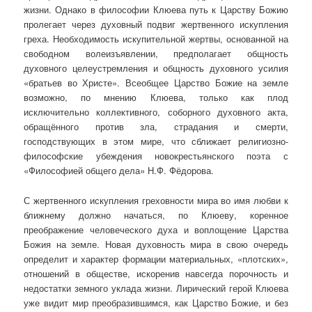
жизни. Однако в философии Клюева путь к Царству Божию
пролегает через духовный подвиг жертвенного искупления
греха. Необходимость искупительной жертвы, основанной на
свободном волеизъявлении, предполагает общность
духовного целеустремления и общность духовного усилия
«братьев во Христе». Всеобщее Царство Божие на земле
возможно, по мнению Клюева, только как плод
исключительно коллективного, соборного духовного акта,
обращённого против зла, страдания и смерти,
господствующих в этом мире, что сближает религиозно-
философские убеждения новокрестьянского поэта с
«Философией общего дела» Н.Ф. Фёдорова.
С жертвенного искупления греховности мира во имя любви к
ближнему должно начаться, по Клюеву, коренное
преображение человеческого духа и воплощение Царства
Божия на земле. Новая духовность мира в свою очередь
определит и характер формации материальных, «плотских»,
отношений в обществе, искоренив навсегда порочность и
недостатки земного уклада жизни. Лирический герой Клюева
уже видит мир преобразившимся, как Царство Божие, и без