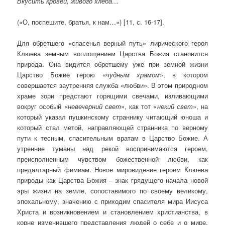
Вкусить кровей, живого хлеба…
(«О, поспешите, братья, к нам…») [11, с. 16-17].
Для обретшего «спасенья верный путь» лирического героя
Клюева земным воплощением Царства Божия становится
природа. Она видится обретшему уже при земной жизни
Царство Божие герою «
чудным храмом
», в котором
совершается заутренняя служба «любви». В этом природном
храме зори предстают горящими свечами, изливающими
вокруг особый «
невечерний свет
», как тот «
некий свет
», на
который указал пушкинскому страннику читающий юноша и
который стал метой, направляющей странника по верному
пути к тесным, спасительным вратам в Царство Божие. А
утренние туманы над рекой воспринимаются героем,
преисполненным чувством божественной любви, как
предалтарный фимиам. Новое мировидение героем Клюева
природы как Царства Божия – знак грядущего начала новой
эры жизни на земле, сопоставимого по своему великому,
эпохальному, значению с приходим спасителя мира Иисуса
Христа и возникновением и становлением христианства, в
корне изменившего представления людей о себе и о мире.