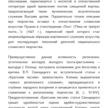
обоснование, перекликается с воспетой в отечественной
литературе идеей принесения поэтом священной жертвы,
предполагающей также мученическое, искупительное
служение Высшим целям. Поразительно точное описание
мук творчества оставил в отечественном словесном
искусстве Пушкин в стихотворении «Поэт: (“Пока не требует
поэта…”)» (1927 г.), лирический герой которого стал
непревзойденным образцом жертвенного служения искусству
для последующих поколений деятелей национального
словесного творчества.
Преимущественно данная особенность религиозно-
эстетических взглядов молодого поэта-крестьянина –
выходца с Олонца, послужила основанием для богослова и
критика В.П. Свенцицкого во вступительной статье к
«Братским песням» провозгласить Клюева выразителем
«нового религиозного сознания», зарождающегося в
глубинах народного воззрения и начавшегося проявляться в
стремлении к религиозному творчеству [9, с. VI-XIV].
Предрасположенная «Братским песням» статья Свенцицкого
грешит однобокостью оценки идейно-художественных
достоинств второй книги стихотворений Клюева: критик