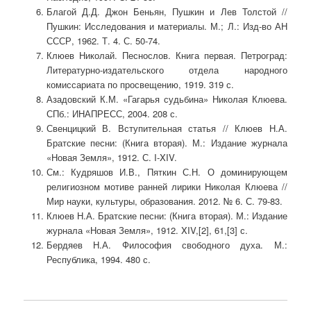
Благой Д.Д. Джон Беньян, Пушкин и Лев Толстой //
Пушкин: Исследования и материалы. М.; Л.: Изд-во АН
СССР, 1962. Т. 4. С. 50-74.
Клюев Николай. Песнослов. Книга первая. Петроград:
Литературно-издательского отдела народного
комиссариата по просвещению, 1919. 319 с.
Азадовский К.М. «Гагарья судьбина» Николая Клюева.
СПб.: ИНАПРЕСС, 2004. 208 с.
Свенцицкий В. Вступительная статья // Клюев Н.А.
Братские песни: (Книга вторая). М.: Издание журнала
«Новая Земля», 1912. С. I-XIV.
См.: Кудряшов И.В., Пяткин С.Н. О доминирующем
религиозном мотиве ранней лирики Николая Клюева //
Мир науки, культуры, образования. 2012. № 6. С. 79-83.
Клюев Н.А. Братские песни: (Книга вторая). М.: Издание
журнала «Новая Земля», 1912. XIV,[2], 61,[3] с.
Бердяев Н.А. Философия свободного духа. М.:
Республика, 1994. 480 с.