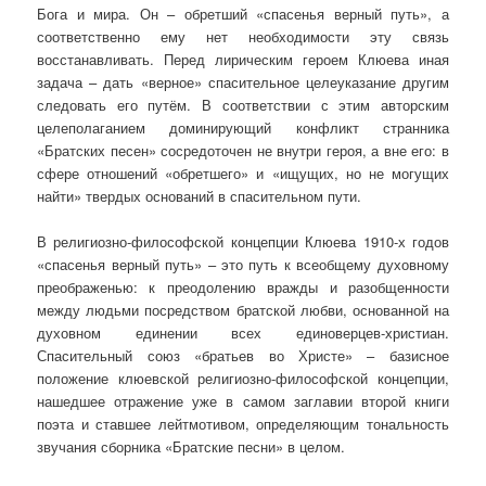
Бога и мира. Он – обретший «спасенья верный путь», а
соответственно ему нет необходимости эту связь
восстанавливать. Перед лирическим героем Клюева иная
задача – дать «верное» спасительное целеуказание другим
следовать его путём. В соответствии с этим авторским
целеполаганием доминирующий конфликт странника
«Братских песен» сосредоточен не внутри героя, а вне его: в
сфере отношений «обретшего» и «ищущих, но не могущих
найти» твердых оснований в спасительном пути.
В религиозно-философской концепции Клюева 1910-х годов
«спасенья верный путь» – это путь к всеобщему духовному
преображенью: к преодолению вражды и разобщенности
между людьми посредством братской любви, основанной на
духовном единении всех единоверцев-христиан.
Спасительный союз «братьев во Христе» – базисное
положение клюевской религиозно-философской концепции,
нашедшее отражение уже в самом заглавии второй книги
поэта и ставшее лейтмотивом, определяющим тональность
звучания сборника «Братские песни» в целом.