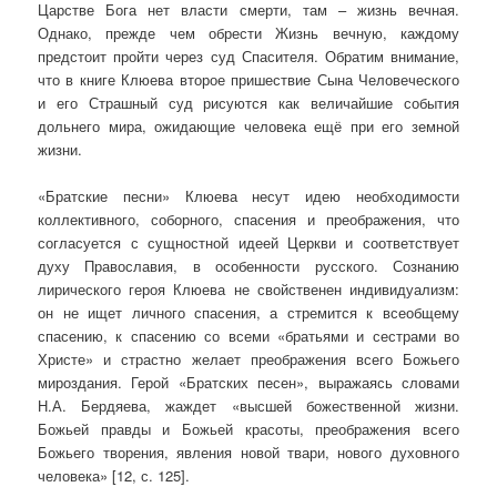
Царстве Бога нет власти смерти, там – жизнь вечная.
Однако, прежде чем обрести Жизнь вечную, каждому
предстоит пройти через суд Спасителя. Обратим внимание,
что в книге Клюева второе пришествие Сына Человеческого
и его Страшный суд рисуются как величайшие события
дольнего мира, ожидающие человека ещё при его земной
жизни.
«Братские песни» Клюева несут идею необходимости
коллективного, соборного, спасения и преображения, что
согласуется с сущностной идеей Церкви и соответствует
духу Православия, в особенности русского. Сознанию
лирического героя Клюева не свойственен индивидуализм:
он не ищет личного спасения, а стремится к всеобщему
спасению, к спасению со всеми «братьями и сестрами во
Христе» и страстно желает преображения всего Божьего
мироздания. Герой «Братских песен», выражаясь словами
Н.А. Бердяева, жаждет «высшей божественной жизни.
Божьей правды и Божьей красоты, преображения всего
Божьего творения, явления новой твари, нового духовного
человека» [12, с. 125].