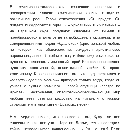
В религиозно-философской концепции спасения и
преображения Клюева христианской любви отводится
важнейшая роль. Герои стихотворения «Он придет! Он
придет! И содрогнутся горы…» – христианин и христианка –
на Страшном суде получают спасение от гибели и
преображаются в ангелов не за добродетель смирения, а за
совершенный ими подвиг «
братской
» (христианской) любви,
на которой, как общеизвестно, зиждется христианское
вероисповедание. В любви к Богу и ближнему раскрывается
сущность человека. Лирический герой Клюева преисполнен
чувством христианской, спасительной, любви. К герою-
христианину Клюева понимание того, что суд свершился и
«
минуло царство могилы
» приходит только тогда, когда он
узнает о судьбе ближнего – своей спутницы «сестре во
Христе». Бесконечная, спасительно-преображающая мир
любовь веет светлой радостью на читателя с каждой
страницы его второй книги «Братских песен».
Н.А. Бердяев писал, что «вопрос о том, будут ли все
спасены и как наступит Царство Божье, есть последняя
тайна, неразрешимая рационально …» [12, с. 207] Если