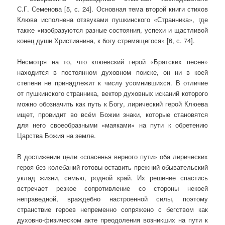
С.Г. Семенова [5, с. 24]. Основная тема второй книги стихов
Клюва исполнена отзвуками пушкинского «Странника», где
также «изобразуются разные состояния, успехи и щастливой
конец души Христианина, к богу стремящегося» [6, с. 74].
Несмотря на то, что клюевский герой «Братских песен»
находится в постоянном духовном поиске, он ни в коей
степени не принадлежит к числу усомнившихся. В отличие
от пушкинского странника, вектор духовных исканий которого
можно обозначить как путь к Богу, лирический герой Клюева
ищет, провидит во всём Божии знаки, которые становятся
для него своеобразными «маяками» на пути к обретению
Царства Божия на земле.
В достижении цели «спасенья верного пути» оба лирических
героя без колебаний готовы оставить прежний обывательский
уклад жизни, семью, родной край. Их решение спастись
встречает резкое сопротивление со стороны некоей
неправедной, враждебно настроенной силы, поэтому
странствие героев непременно сопряжено с бегством как
духовно-физическом акте преодоления возникших на пути к