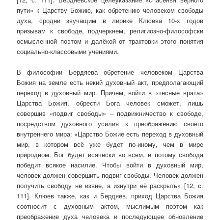
пути» к Царству Божию, как обретению человеком свободы
духа, сродни звучащим в лирике Клюева 10-х годов
призывам к свободе, подчеркнем, религиозно-философски
осмысленной поэтом и далёкой от трактовки этого понятия
социально-классовыми учениями.
В философии Бердяева обретение человеком Царства
Божия на земле есть некий духовный акт, предполагающий
переход в духовный мир. Причем, войти в «тесные врата»
Царства Божия, обрести Бога человек сможет, лишь
совершив «подвиг свободы» – подвижничество к свободе,
посредством духовного усилия к преображению своего
внутреннего мира: «Царство Божие есть переход в духовный
мир, в котором всё уже будет по-иному, чем в мире
природном. Бог будет всячески во всем, и потому свобода
победит всякое насилие. Чтобы войти в духовный мир,
человек должен совершить подвиг свободы. Человек должен
получить свободу не извне, а изнутри её раскрыть» [12, с.
111]. Клюев также, как и Бердяев, приход Царства Божия
соотносит с духовным актом, мыслимым поэтом как
преображение духа человека и последующее обновление