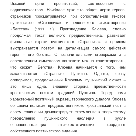
Высшей цели препятствий, соотнесенном с
подвижничеством. Наиболее ярко эта общая черта героев-
странников просматривается при сопоставлении текстов
пушкинского «Странника» и клюевского стихотворения
«Бегство» (1911 г.). Произведение Клюева, словно
продолжая текст великого предшественника, развивает
финальные строки пушкинского «Странника» и целиком
выстраивается поэтом на детализации самого действия
героя – его бегства. С незначительными оговорками и в
определенном смысловом контексте можно констатировать,
что сюжет «Бегства» Клюева начинается с того, чем
заканчивается «Странник» Пушкина. Однако, сразу
оговоримся, продолженный Клюевым пушкинский сюжет –
это лишь одна, внешняя сторона преемственности
крестьянским поэтом традиций Пушкина. Перед нами
характерный поэтичный образец творческого диалога Клюева
со своим великим предшественником: крестьянский поэт в
своем сочинении демонстрирует стремление к творческому
преодолению пушкинского наследия в русле
основополагающих этико-эстетических координат
собственного поэтического видения.