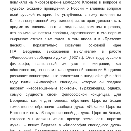
повлияли на мировоззрение молодого Клюева) в вопросе о
судьбах Божьего провидения о России – главном вопросе
всей русской истории. Не углубляясь в тему влияния на
Клюева современной ему философии, которая должна стать
предметом специального исследования, заметим a propos,
что понимание поэтом свободы, отразившееся в его первых
сборниках стихов 10-х годов, в том числе и в «Братских
песнях», поразительно созвучно основной идее
Н.А. Бердяева, высказанной мыслителем в работе
«Философия свободного духа» (1927 г.). Этот труд русского
философа, написанный им уже в эмиграции, как
общеизвестно, на новом этапе духовной эволюции Бердяева
развивает концептуальные положения вышедшей ещё в 1911
году книги «Философия свободы», которую он позднее
назовёт «несовершенным эскизом», выражающим, однако,
самую сущность своей философской концепции. Для
Бердяева, как и для Клюева, обретение Царства Божия
тожественно обретению свободы духа: «Искание Царства
Божьего и есть обнаружение свободы духа. Царство Божие,
которого мы должны искать прежде всего, есть царство
духа», – пишет Бердяев в «Философии свободного духа»
[12, с. 111]. Бердяевское целеуказание «спасенья верного