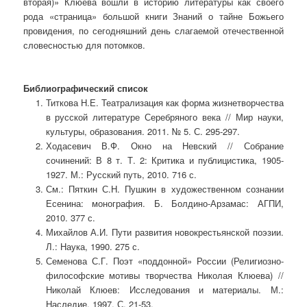
вторая)» Клюева вошли в историю литературы как своего
рода «страница» большой книги Знаний о тайне Божьего
провидения, по сегодняшний день слагаемой отечественной
словесностью для потомков.
Библиографический список
Титкова Н.Е. Театрализация как форма жизнетворчества
в русской литературе Серебряного века // Мир науки,
культуры, образования. 2011. № 5. С. 295-297.
Ходасевич В.Ф. Окно на Невский // Собрание
сочинений: В 8 т. Т. 2: Критика и публицистика, 1905-
1927. М.: Русский путь, 2010. 716 с.
См.: Пяткин С.Н. Пушкин в художественном сознании
Есенина: монография. Б. Болдино-Арзамас: АГПИ,
2010. 377 с.
Михайлов А.И. Пути развития новокрестьянской поэзии.
Л.: Наука, 1990. 275 с.
Семенова С.Г. Поэт «поддонной» России (Религиозно-
философские мотивы творчества Николая Клюева) //
Николай Клюев: Исследования и материалы. М.:
Наследие, 1997. С. 21-53.