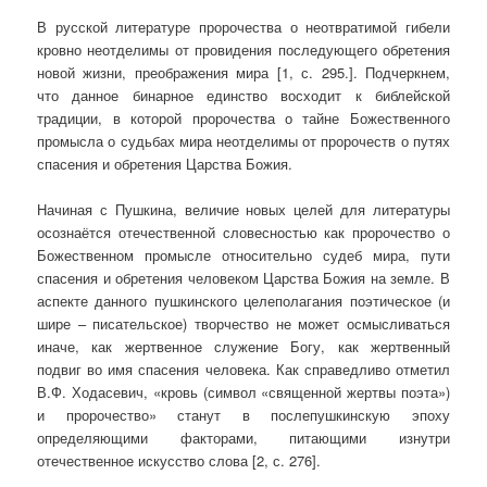
В русской литературе пророчества о неотвратимой гибели
кровно неотделимы от провидения последующего обретения
новой жизни, преображения мира [1, с. 295.]. Подчеркнем,
что данное бинарное единство восходит к библейской
традиции, в которой пророчества о тайне Божественного
промысла о судьбах мира неотделимы от пророчеств о путях
спасения и обретения Царства Божия.
Начиная с Пушкина, величие новых целей для литературы
осознаётся отечественной словесностью как пророчество о
Божественном промысле относительно судеб мира, пути
спасения и обретения человеком Царства Божия на земле. В
аспекте данного пушкинского целеполагания поэтическое (и
шире – писательское) творчество не может осмысливаться
иначе, как жертвенное служение Богу, как жертвенный
подвиг во имя спасения человека. Как справедливо отметил
В.Ф. Ходасевич, «кровь (символ «священной жертвы поэта»)
и пророчество» станут в послепушкинскую эпоху
определяющими факторами, питающими изнутри
отечественное искусство слова [2, с. 276].