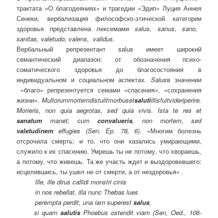
трактата «О благодеяниях» и трагедии «Эдип» Луция Аннея
Сенеки, в
ербализация
философско-этической категории
здоровья представлена лексемами
salus
,
sanus
,
sano
,
sanitas
,
valetudo
,
valens
,
validus
.
Вербальный репрезентант
salus
имеет широкий
семантический диапазон: от обозначения психо-
соматического здоровья до благосостояния в
индивидуальном и социальном аспектах.
Salus
в значении
«благо» репрезентуется сем
ами
«
спасения
», «
сохранения
жизни
»
.
Multorum
mortem
distulit
morbus
et
saluti
illis
fuit
videri
perire
.
Morieris, non quia aegrotas, sed quia vivis. Ista te res et
sanatum
manet; cum
convalueris
, non mortem, sed
valetudinem
effugies (Sen. Ep. 78, 6).
«Многим болезнь
отсрочила смерть; и то, что они казались умирающими,
служило к их спасению. Умрешь ты не потому, что хвораешь,
а потому, что живешь. Та же участь ждет и выздоровевшего:
исцелившись, ты ушел не от смерти, а от нездоровья» .
Ille, ille dirus callidi monstri cinis
in nos rebellat, illa nunc Thebas lues
perempta perdit, una iam superest
salus
,
si quam
salutis
Phoebus ostendit viam (Sen, Oed
.,
106-