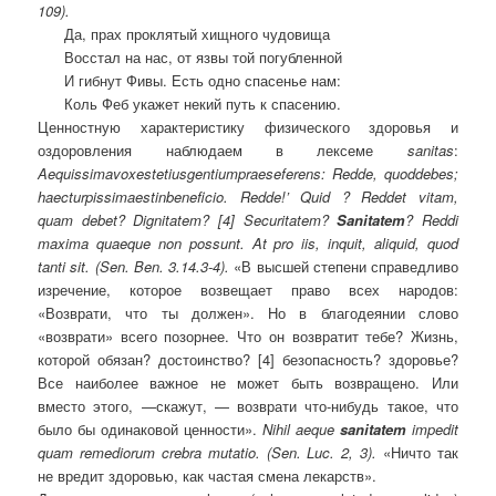
109)
.
Да, прах проклятый хищного чудовища
Восстал на нас, от язвы той погубленной
И гибнут Фивы. Есть одно спасенье нам:
Коль Феб укажет некий путь к спасению.
Ценностную характеристику физического здоровья и
оздоровления наблюдаем в лексеме
sanitas
:
Aequissima
vox
est
et
ius
gentium
prae
se
ferens
:
Redde
,
quod
debes
;
haec
turpissima
est
in
beneficio
.
Redde!’ Quid ? Reddet vitam,
quam debet? Dignitatem? [4] Securitatem?
Sanitatem
? Reddi
maxima quaeque non possunt. At pro iis, inquit, aliquid, quod
tanti sit.
(
Sen
.
Ben
. 3.14.3-4
).
«В высшей
степени справедливо
изречение, которое возвещает право всех народов:
«Возврати, что ты должен». Но в благодеянии слово
«возврати» всего позорнее. Что он возвратит тебе? Жизнь,
которой обязан? достоинство? [4] безопасность? здоровье?
Все наиболее важное не может быть возвращено. Или
вместо этого, —скажут, — возврати что-нибудь такое, что
было бы одинаковой ценности».
Nihil aeque
sanitatem
impedit
quam remediorum crebra mutatio.
(
Sen. Luc. 2, 3).
«Ничто так
не вредит здоровью, как частая смена лекарств».