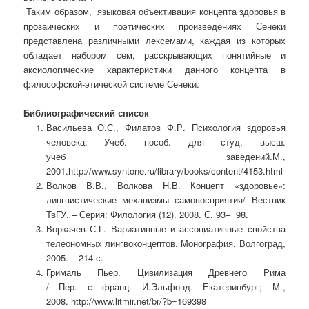
Таким образом,
языковая
объективация
концепта здоровья в
прозаических и
поэтических
произведениях Сенеки
представлена различными лексемами, каждая из которых
обладает набором сем, расскрывающих понятийные и
аксиологические характеристики данного концепта в
философской-этической системе Сенеки.
Библиографический список
Васильева О.С., Филатов Ф.Р. Психология здоровья
человека: Учеб. пособ. для студ. высш.
учеб заведений.М.,
2001.http://www.syntone.ru/library/books/content/4153.html
Волков В.В., Волкова Н.В. Концепт «здоровье»:
лингвистические механизмы самовосприятия/ Вестник
ТвГУ. – Серия: Филология (12). 2008. С. 93– 98.
Воркачев С.Г. Вариативные и ассоциативные свойства
телеономных лингвоконцептов. Монография. Волгоград,
2005. – 214 с.
Грималь Пьер. Цивилизация Древнего Рима
/ Пер. с франц. И.Эльфонд. Екатеринбург; М.,
2008. http://www.litmir.net/br/?b=169398