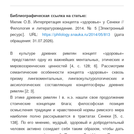
Библиографическая ссылка на статью:
Милик О.В. Интерпретация концепта «здоровье» у Сенеки //
Филология и литературоведение. 2014. № 5 [Электронный
ресурс]. URL:
https://philology.snauka.ru/2014/05/813
(дата
обращения: 31.07.2026).
В культуре древних римлян концепт
«здоровье»
представлял одну из важнейших ментальных, этических и
мировоззренческих ценностей
[
4, с. 128; 6
]
. Рассмотрим
семантические особенности концепта «здоровье» сквозь
призму лингвоментальных, лингвокультурологических и
аксиологических составляющих концептосферы древних
римлян
[2; 3]
.
В этике древних римлян
I
в. н.э. нашли свое продолжение
стоические концепции блага; философская позиция
осмысления традиции и нравственной нормы римского мира
наиболее полно расскрывается в трактатах Сенеки [5,
c
.
138]. По его мнению, мудрый, здоровый и добродетельный
человек активно созидает себя таким образом, чтобы дать