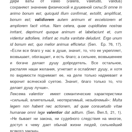
Дери ват
ы
от
valeo (valens, valetudo, validus)
сохраняют
значени
e
физической
и
душевной
силы
:
Si omne in
animo bonum est, quicquid illum confirmat, extollit, amplificat,
bonum est;
validiorem
autem animum et excelsiorem et
ampliorem facit virtus. Nam cetera, quae cupiditates nostras
inritant, deprimunt quoque animum et labefaciunt et, cum
videntur adtollere, inflant ac multa vanitate deludunt. Ergo unum
id bonum est, quo melior animus
efficietur.
(
Sen.
Ep. 76, 17
).
«
Ес
ли все благо у нас в душе, значит, то, что ее укрепляет,
возвышает, обогащает, и есть благо; а сильнее, возвышеннее
и богаче делает душу добродетель. Все остальное,
распаляя наши желания, угнетает и ослабляет душу, и хотя
по видимости поднимает ее, на деле только надмевает и
морочит всяческой суетою. Значит, благо только то, что
делает душу лучше».
Лексема
valentior
имеет семантические характеристики
«сильный, влиятельный, неотвратимый, незыблемый»:
Multa
legem non habent nec actionem, ad quae consuetudo vitae
humanae omni lege
valentior
dat aditum.
(
Sen
.
Ben
.5, 21, 1).
«Не бывает ни закона, ни судебного следствия на многое,
доступ к чему дает обычай жизни людей, сильнейший
всякого закона
»
.