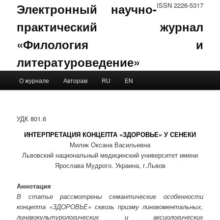
Электронный научно-
ISSN 2226-5317
практический журнал
«Филология и
литературоведение»
Main menu
О журнале
Авторам
RU
EN
Skip to primary content
Skip to secondary content
УДК 801.6
ИНТЕРПРЕТАЦИЯ КОНЦЕПТА «ЗДОРОВЬЕ» У СЕНЕКИ
Милик Оксана Васильевна
Львовский национальный медицинский университет имени
Ярослава Мудрого. Украина, г.Львов
Аннотация
В статье рассмотрены семантические особенности
концепта «ЗДОРОВЬЕ» сквозь призму лингвоментальных,
лингвокультурологических и аксиологических