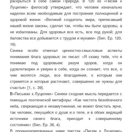
раскрыться в себе самой Природе. В 120 из «Писем к
Луцилию» философ утверждает, что человек изначально
наделен всем необходимым для построения полноценной и
здоровой жизни: «Великий создатель мира, преписавший
нашей жизни законы, сделал так, чтобы мы были здоровы, а
не избалованы. Для здоровья все есть, все под рукой; для
баловства все добывается с трудом и муками» (
Sen
.
Ep
. 120,
16).
Сенека особо отмечал
ценностно-смысловые аспекты
понимания блага здоровья;
он писал: «Я скажу тебе, что я
понимаю под здоровьем: разум здоров, когда он
удовлетворен и уверен в себе, когда он сознает, что все, о
чем молятся люди, все благодеяния, к которым они
стремятся и которые расточают, совершенно не нужны для
счастья» [1, с. 39].
В
«
Письмах к Луцилию
»
Сенеки сходная мысль передается с
помощью поэтической метафоры: «Как чистота безоблачного
неба, сверкающая и незамутненная, не может блистать ярче,
так человек, пекущийся о душе и о теле, и в обоих видящий
источники своего блага, приходит к совершенному
состоянию» (
Sen
.
Ep
. 36, 4).
В проанализированных нами текстах «Писем к Луцилию»