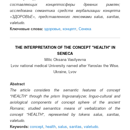
составляющих концептосферы древних римлян;
исследована семантика средств вербализации концепта
«ЗДОРОВЬЕ», представленного лексемами salus, sanitas,
valetudo.
Ключевые слова:
здоровье
,
концепт
,
Сенека
THE INTERPRETATION OF THE CONCEPT "HEALTH" IN
SENECA
Milic Oksana Vasilyevna
Lvov national medical University named after Yaroslav the Wise.
Ukraine, Lvov
Abstract
The article considers the semantic features of concept
"HEALTH" through the prism lingvoanalyzer, linguo-cultural and
axiological components of concept sphere of the ancient
Romans; studied semantics means of verbalization of the
concept "HEALTH", represented by tokens salus, sanitas,
valetudo.
Keywords:
concept
,
health
,
salus
,
sanitas
,
valetudo.