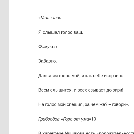
«
Молчалин
Я слышал голос ваш.
Фамусов
Забавно.
Дался им голос мой, и как себе исправно
Всем слышится, и всех сзывает до зари!
На голос мой спешил, за чем же? – говори».
Грибоедов «Горе от ума»
10
В характере Чичикова есть «положительность