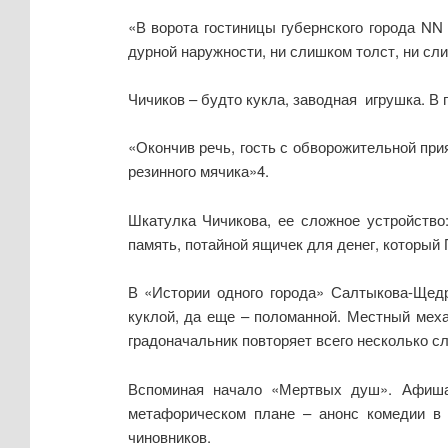
«В ворота гостиницы губернского города NN
дурной наружности, ни слишком толст, ни сли
Чичиков – будто кукла, заводная игрушка. В г
«Окончив речь, гость с обворожительной при
резинного мячика»4.
Шкатулка Чичикова, ее сложное устройство
память, потайной ящичек для денег, который
В «Истории одного города» Салтыкова-Щедр
куклой, да еще – поломанной. Местный меха
градоначальник повторяет всего несколько сл
Вспоминая начало «Мертвых душ». Афиша,
метафорическом плане – анонс комедии в р
чиновников.