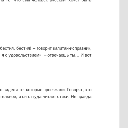
естия, бестия! – говорит капитан-исправник,
е! я с удовольствием», – отвечаешь ты… И вот
о видели те, которые проезжали. Говорят, это
ельное, и он оттуда читает стихи. Не правда