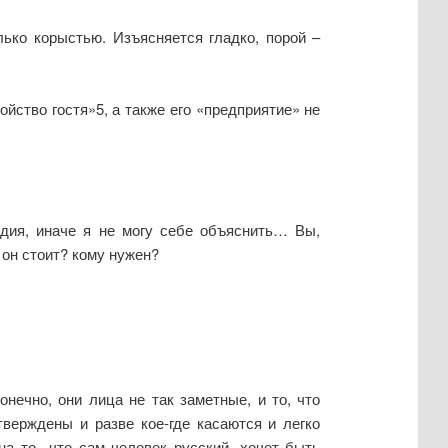
лько корыстью. Изъясняется гладко, порой –
йство гостя»5, а также его «предприятие» не
едия, иначе я не могу себе объяснить… Вы,
 он стоит? кому нужен?
нечно, они лица не так заметные, и то, что
верждены и разве кое-где касаются и легко
на то что сам человек русский, хочет быть