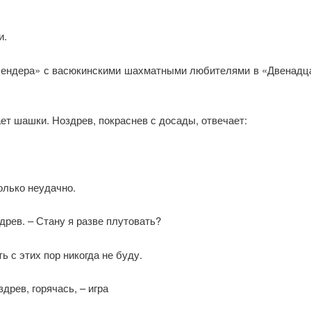
и.
Бендера» с васюкинскими шахматными любителями в «Двенадцат
ет шашки. Ноздрев, покраснев с досады, отвечает:
только неудачно.
древ. – Стану я разве плутовать?
ть с этих пор никогда не буду.
древ, горячась, – игра