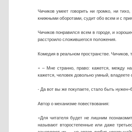
Чичиков умеет говорить ни громко, ни тихо
книжными оборотами, судит обо всем и с при
Чичиков понравился всем в городе, и хороше
расстроило сложившегося положения.
Комедия в реальном пространстве. Чичиков, т
« – Мне странно, право: кажется, между н
кажется, человек довольно умный, владеете 
- Да вот вы же покупаете, стало быть нужен»6
Автор о механизме повествования:
«Для читателя будет не лишним познакомить
называют второстепенные или даже третьес
зацепляют их, – но автор любит чрезвычай