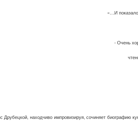
«…И показалось мне, что я
него пер
- Очень хорошо, – сказал
чтения, теперь вам 
с Друбецкой, находчиво импровизируя, сочиняет биографию ку