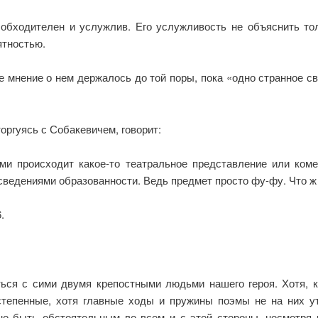
, обходителен и услужлив. Его услужливость не объяснить то
ятностью.
е мнение о нем держалось до той поры, пока «одно странное сво
оргуясь с Собакевичем, говорит:
ами происходит какое-то театральное представление или ком
сведениями образованности. Ведь предмет просто фу-фу. Что ж
.
ся с сими двумя крепостными людьми нашего героя. Хотя, ко
тепенные, хотя главные ходы и пружины поэмы не на них ут
но быть обстоятельным во всем и с этой стороны, несмотря 