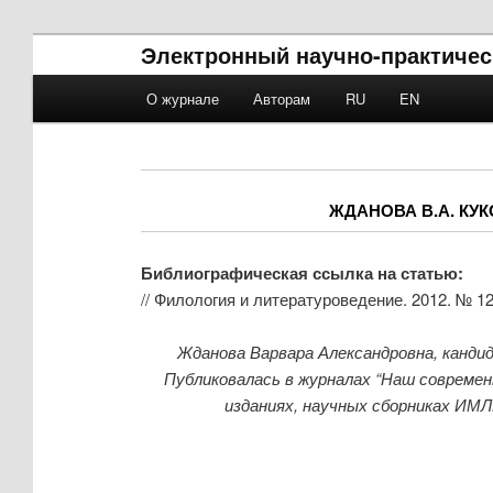
Электронный научно-практичес
Main menu
О журнале
Авторам
RU
EN
Skip to primary content
Skip to secondary content
ЖДАНОВА В.А. КУ
Библиографическая ссылка на статью:
// Филология и литературоведение. 2012. № 1
Жданова Варвара Александровна,
канди
Публиковалась в журналах “Наш современ
изданиях, научных сборниках ИМЛ