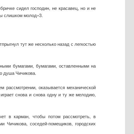
ричке сидел господин, не красавец, но и не
обы слишком молод»3.
тпрыгнул тут же несколько назад с легкостью
жными бумагами, бумагами, оставленными на
о душа Чичикова.
ем рассмотрении, оказывается механической
играет снова и снова одну и ту же мелодию,
ет в карман, чтобы потом рассмотреть, в
ми Чичикова, соседей-помещиков, городских