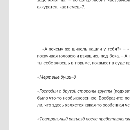
аккуратен, как немец»7.
«А почему же шинель нашли у тебя?» – «Не м
покачивая головою и взявшись под бока. – А 
ты себе живешь в тюрьме, покамест в суде п
«Мертвые души»8
«
Господин с другой стороны группы
(подхват
было что-то необыкновенное. Вообразите: по
ли, что здесь является какая-то особенная ч
«Театральный разъезд после представления