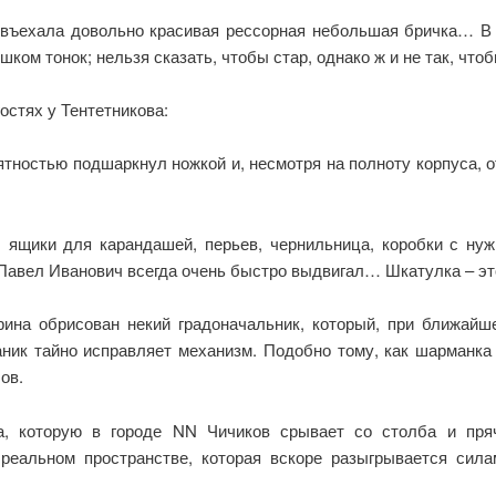
 въехала довольно красивая рессорная небольшая бричка… В б
шком тонок; нельзя сказать, чтобы стар, однако ж и не так, чт
остях у Тентетникова:
ятностью подшаркнул ножкой и, несмотря на полноту корпуса, о
: ящики для карандашей, перьев, чернильница, коробки с ну
 Павел Иванович всегда очень быстро выдвигал… Шкатулка – эт
ина обрисован некий градоначальник, который, при ближайш
ник тайно исправляет механизм. Подобно тому, как шарманка 
ов.
 которую в городе NN Чичиков срывает со столба и пряч
еальном пространстве, которая вскоре разыгрывается сила