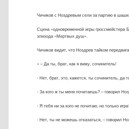
Чичиков с Ноздревым сели за партию в шашк
Сцена «одновременной игры гроссмейстера 
эпизода «Мертвых душ».
Чичиков видит, что Ноздрев тайком передвига
« – Да ты, брат, как я вижу, сочинитель!
- Нет, брат, это, кажется, ты сочинитель, да 
- За кого ж ты меня почитаешь? – говорил Ноз
- Я тебя ни за кого не почитаю, но только игра
- Нет, ты не можешь отказаться, – говорил Ноз