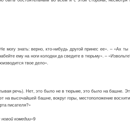
огу знать: верно, кто-нибудь другой принес ее». – «Ах ты б
набейте ему на ноги колодки да сведите в тюрьму». – «Извольт
роизводится твое дело».
ывая речь). Нет, это было не в тюрьме, это было на башне. Эт
эт на высочайшей башне, вокруг гoры, местоположение восхитит
ерта писателя?»
 новой комедии»
9