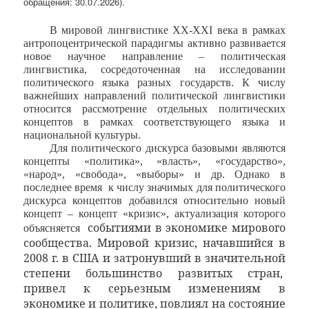
обращения: 30.07.2026).
В мировой лингвистике XX-XXI века в рамках
антропоцентрической парадигмы активно развивается
новое научное направление – политическая
лингвистика, сосредоточенная на исследовании
политического языка разных государств.
К числу
важнейших направлений политической лингвистики
относится рассмотрение отдельных политических
концептов в рамках соответствующего языка и
национальной культуры.
Для политического дискурса базовыми являются
концепты «политика», «власть», «государство»,
«народ», «свобода», «выборы» и др. Однако в
последнее время
к числу значимых для политического
дискурса концептов добавился относительно новый
концепт – концепт «кризис», актуализация которого
событиями в экономике мирового
объясняется
сообщества. Мировой кризис, начавшийся в
2008 г. в США и затронувший в значительной
степени большинство развитых стран,
привел к серьезным изменениям в
экономике и политике, повлиял на состояние