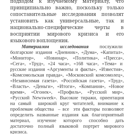
подходом к изучаемому материалу, что
принципиально важно, поскольку только
сопоставительные исследования позволят
установить как универсальные, так и
национально-специфические черты в
восприятии мирового кризиса и его
языкового воплощения.
Материалом исследования
послужили
болгарские издания «Дневник», «Дума», «Капитал»,
«Монитор»,
«Новинар», «Политика», «Пресса»,
«Сега», «Труд», «24 часа», «168 часа», «Тема» и
русские издания «Аргументы и факты», «Известия»,
«Комсомольская правда», «Московский комсомолец»,
«Независимая газета». «Российская газета», «Труд»,
«Власть». «Деньги», «Итоги», «Компания», «Новое
время», «Огонек», «Профиль», «Русский мир»,
«Русский
Newsweek
». Высокие тиражи, ориентация
на самый
широкий круг читателей, внимание к
проблемам общества
– все
эти факторы позволяют
определить названные издания как благоприятный
материал, изучение которого способно дать
достаточно полный языковой портрет мирового
кризиса.