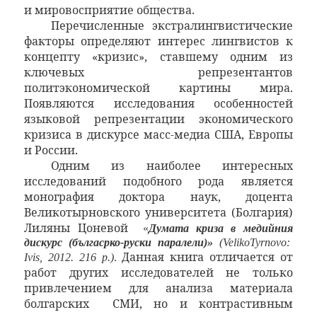
и мировосприятие общества.
Перечисленные экстралингвистические
факторы определяют интерес лингвистов к
концепту «кризис», ставшему одним из
ключевых репрезентантов
политэкономической картины мира.
Появляются исследования особенностей
языковой репрезентации экономического
кризиса в дискурсе масс-медиа США, Европы
и России.
Одним из наиболее интересных
исследований подобного рода является
монография доктора наук, доцента
Великотырновского университета (Болгария)
Лиляны Цоневой
«
Думата криза в медийния
дискурс (бългасрко-руски паралели)»
(
Veliko
Tyrnovo
:
Данная книга отличается от
Ivis
, 2012.
216
р
.)
.
работ других исследователей не только
привлечением для анализа материала
болгарских
СМИ, но и контрастивным