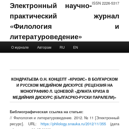
Электронный научно-
ISSN 2226-5317
практический журнал
«Филология и
литературоведение»
Main menu
О журнале
Авторам
RU
EN
Skip to primary content
Skip to secondary content
КОНДРАТЬЕВА О.Н. КОНЦЕПТ «КРИЗИС» В БОЛГАРСКОМ
И РУССКОМ МЕДИЙНОМ ДИСКУРСЕ (РЕЦЕНЗИЯ НА
МОНОГРАФИЮ Л. ЦОНЕВОЙ «ДУМАТА КРИЗА В
МЕДИЙНИЯ ДИСКУРС (БЪЛГАСРКО-РУСКИ ПАРАЛЕЛИ)»
Библиографическая ссылка на статью:
// Филология и литературоведение. 2012. № 11 [Электронный
ресурс]. URL:
https://philology.snauka.ru/2012/11/355
(дата