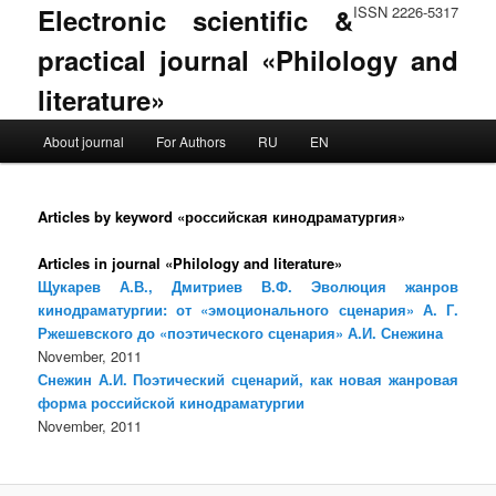
Electronic scientific &
ISSN 2226-5317
practical journal «Philology and
literature»
Main menu
About journal
For Authors
RU
EN
Skip to primary content
Skip to secondary content
Articles by keyword «российская кинодраматургия»
Articles in journal «Philology and literature»
Щукарев А.В., Дмитриев В.Ф. Эволюция жанров
кинодраматургии: от «эмоционального сценария» А. Г.
Ржешевского до «поэтического сценария» А.И. Снежина
November, 2011
Снежин А.И. Поэтический сценарий, как новая жанровая
форма российской кинодраматургии
November, 2011